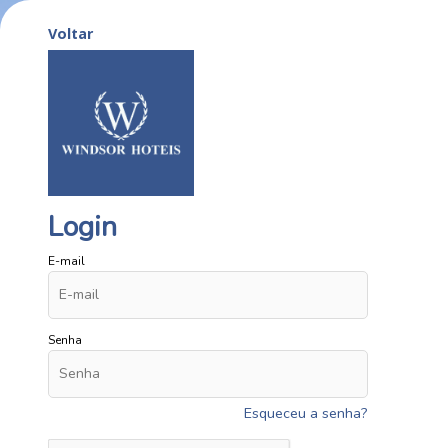
Voltar
Login
E-mail
Senha
Esqueceu a senha?