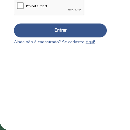
Entrar
Ainda não é cadastrado? Se cadastre
Aqui!